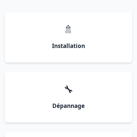
🚿
Installation
🔧
Dépannage