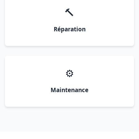
🔨
Réparation
⚙️
Maintenance