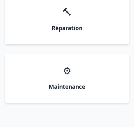
🔨
Réparation
⚙️
Maintenance