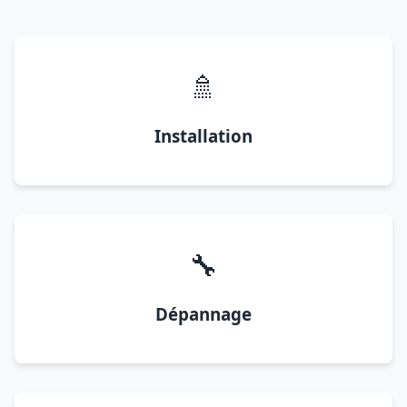
🚿
Installation
🔧
Dépannage