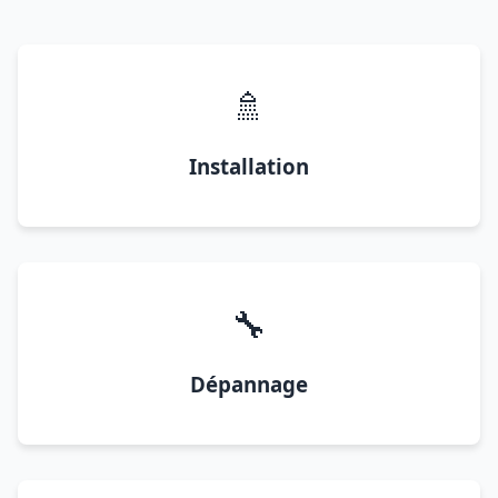
🚿
Installation
🔧
Dépannage