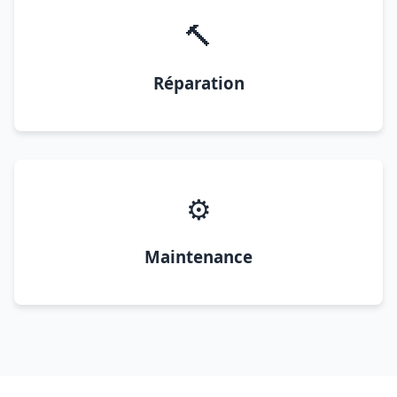
🔨
Réparation
⚙️
Maintenance