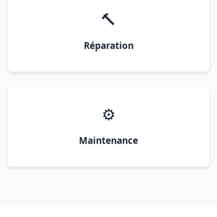
🔨
Réparation
⚙️
Maintenance