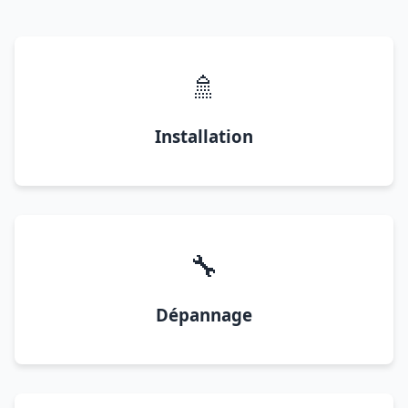
🚿
Installation
🔧
Dépannage