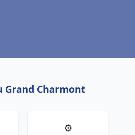
eau Grand Charmont
⚙️