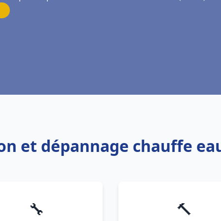
tion et dépannage chauffe 
🔧
🔨