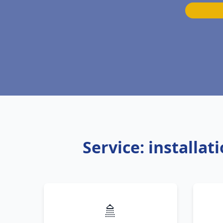
Service: installa
🚿