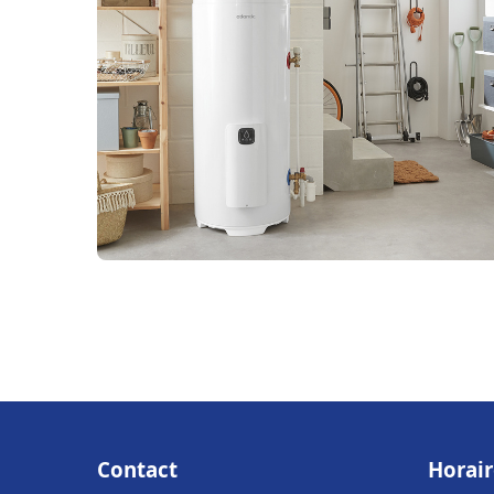
Contact
Horair