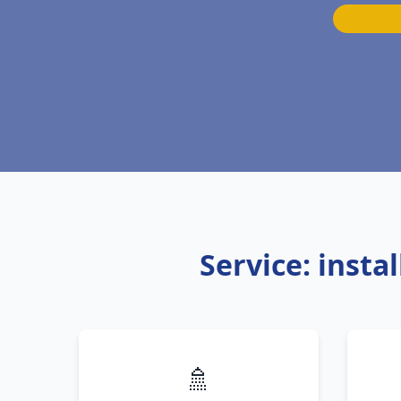
Service: inst
🚿