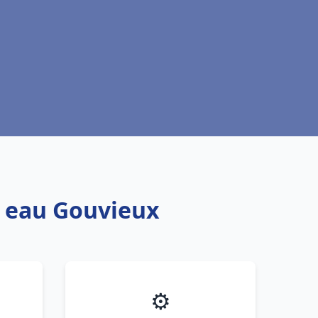
e eau Gouvieux
⚙️