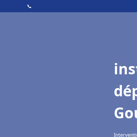
📞
ins
dé
Go
Intervent