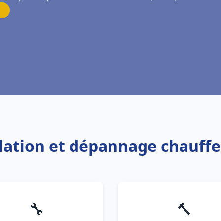
allation et dépannage chauff
🔧
🔨