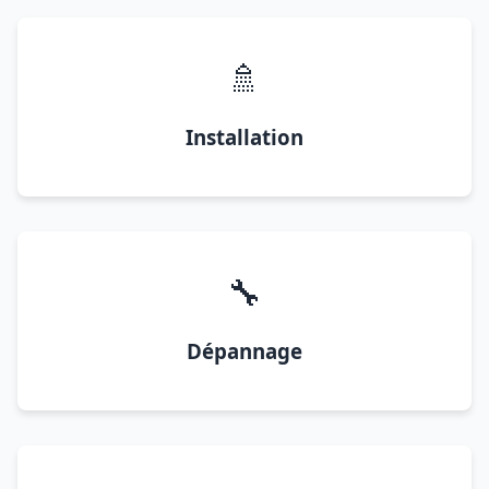
🚿
Installation
🔧
Dépannage