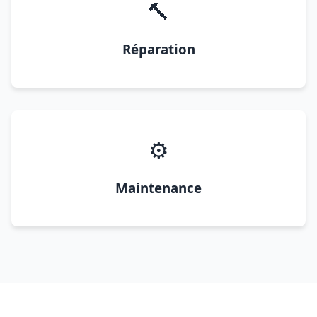
🔨
Réparation
⚙️
Maintenance