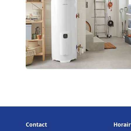
Contact
Horair