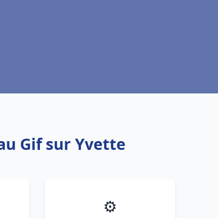
au Gif sur Yvette
⚙️