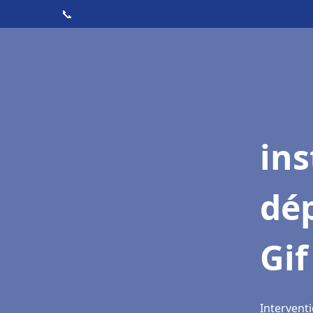
📞
ins
dé
Gif
Interventi