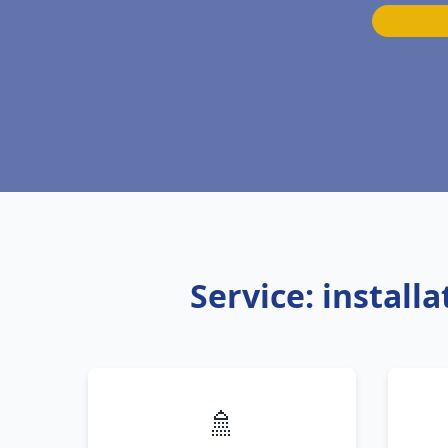
Service: install
🚿