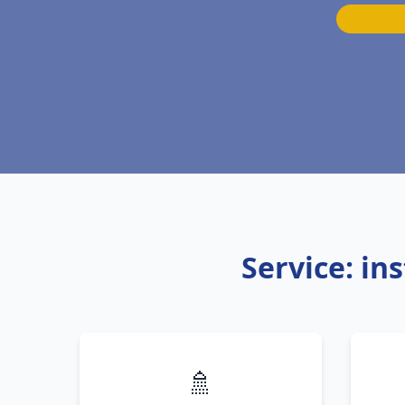
Service: in
🚿