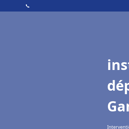
📞
ins
dé
Ga
Interventi