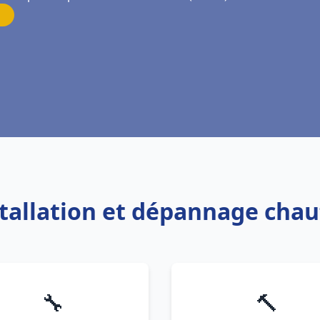
stallation et dépannage cha
🔧
🔨