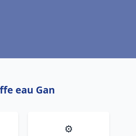
uffe eau Gan
⚙️