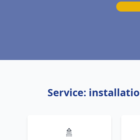
Service: installat
🚿