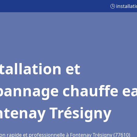
🕒 installa
tallation et
pannage chauffe e
ntenay Trésigny
ion rapide et professionnelle à Fontenay Trésigny (77610)