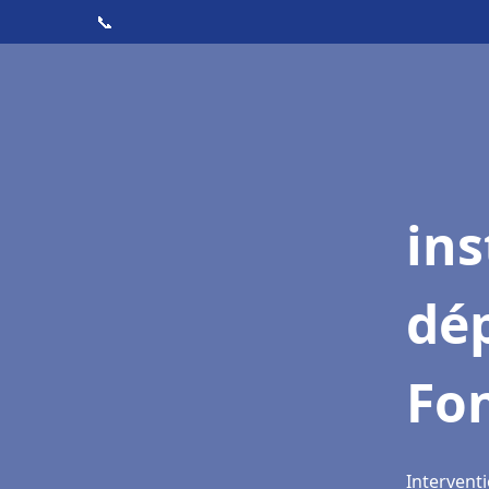
📞
ins
dé
Fo
Intervent