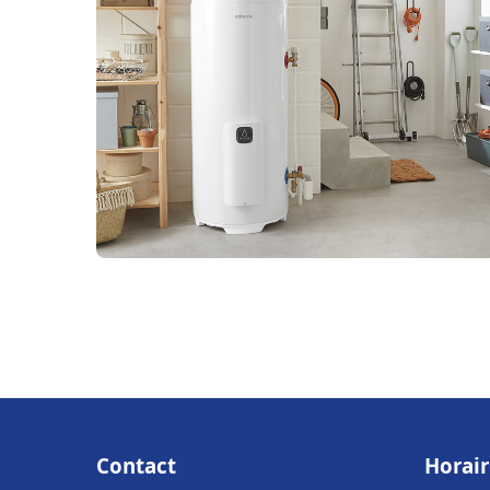
Contact
Horair