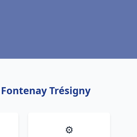
u Fontenay Trésigny
⚙️