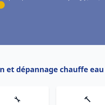
ion et dépannage chauffe ea
🔧
🔨