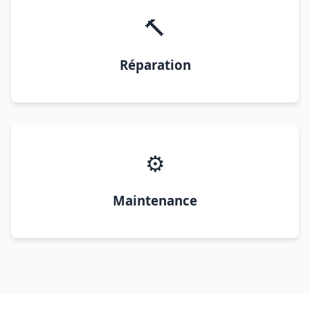
🔨
Réparation
⚙️
Maintenance