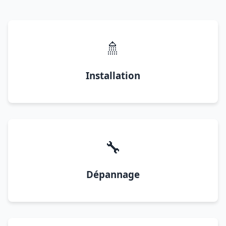
🚿
Installation
🔧
Dépannage