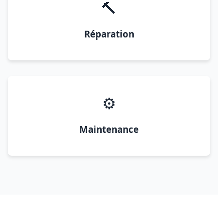
🔨
Réparation
⚙️
Maintenance