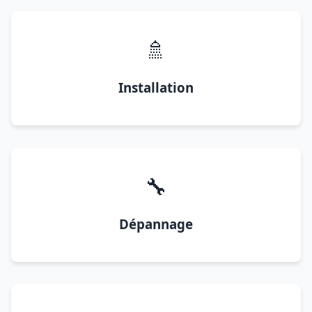
🚿
Installation
🔧
Dépannage