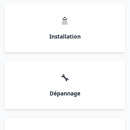
🚿
Installation
🔧
Dépannage