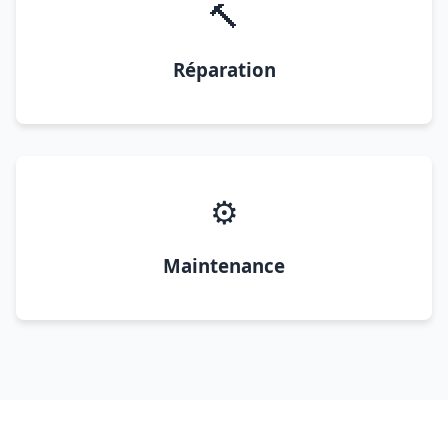
🔨
Réparation
⚙️
Maintenance