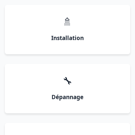
🚿
Installation
🔧
Dépannage