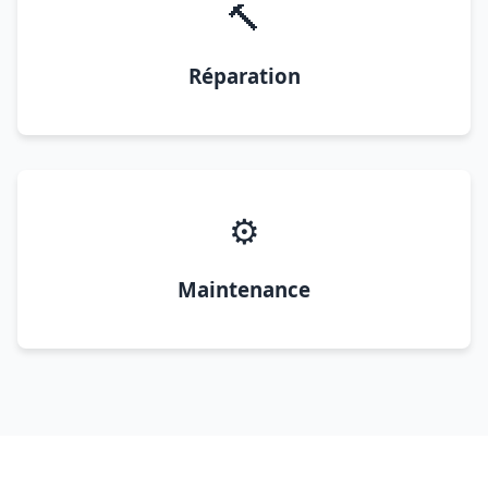
🔨
Réparation
⚙️
Maintenance