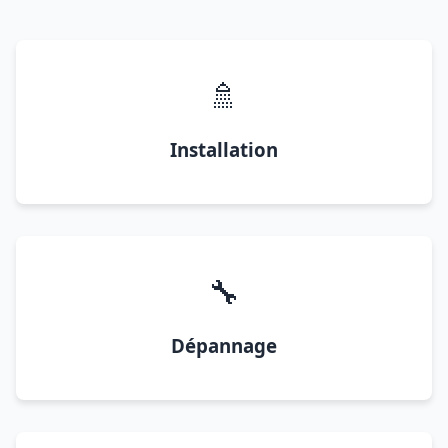
🚿
Installation
🔧
Dépannage