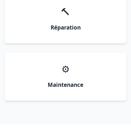
🔨
Réparation
⚙️
Maintenance