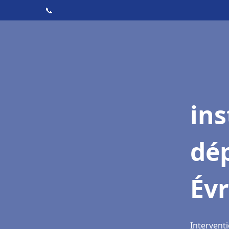
📞
ins
dé
Év
Interventi