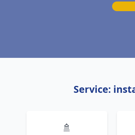
Service: ins
🚿