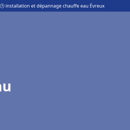
🕒 installation et dépannage chauffe eau Évreux
au