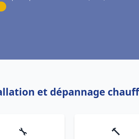
tallation et dépannage chauf
🔧
🔨