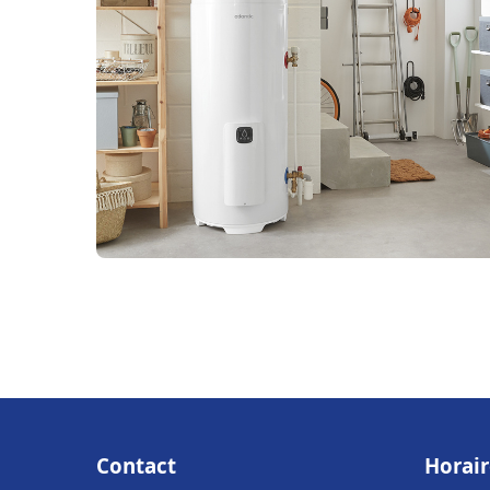
Contact
Horair