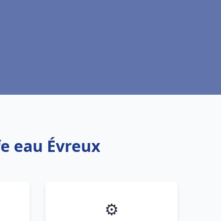
fe eau Évreux
⚙️