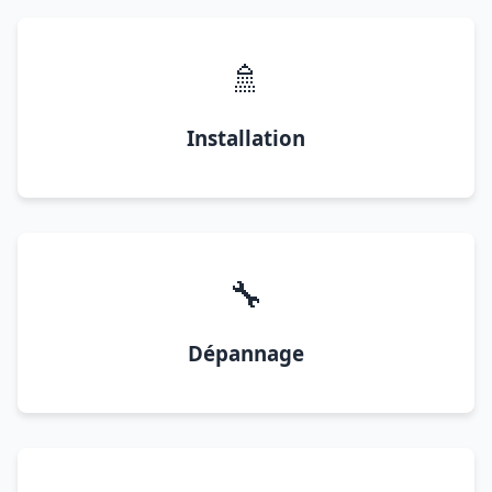
🚿
Installation
🔧
Dépannage