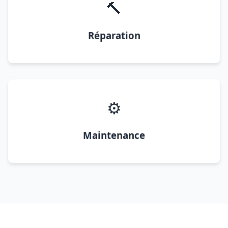
🔨
Réparation
⚙️
Maintenance