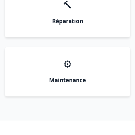
🔨
Réparation
⚙️
Maintenance