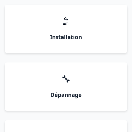
🚿
Installation
🔧
Dépannage