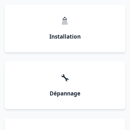
🚿
Installation
🔧
Dépannage