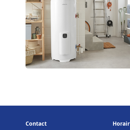
Contact
Horair