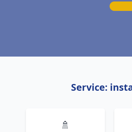
Service: ins
🚿