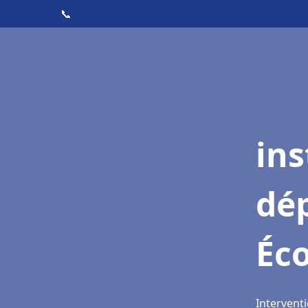
📞
ins
dé
Éc
Intervent