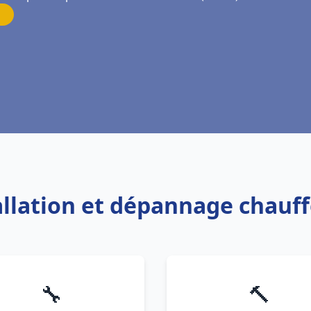
tallation et dépannage chauf
🔧
🔨