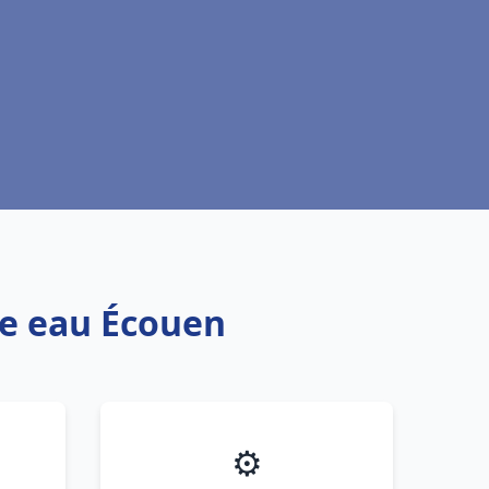
fe eau Écouen
⚙️