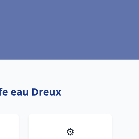
ffe eau Dreux
⚙️