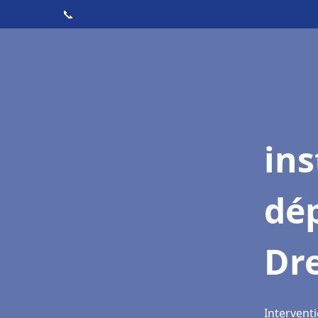
📞
ins
dé
Dr
Interventi