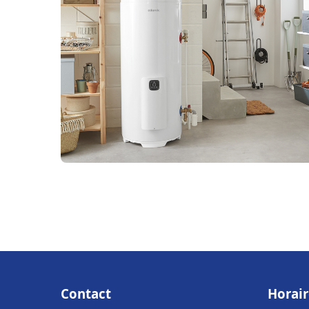
Contact
Horair