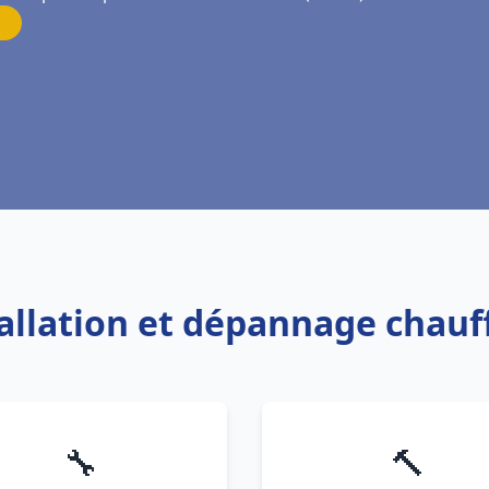
tallation et dépannage chau
🔧
🔨