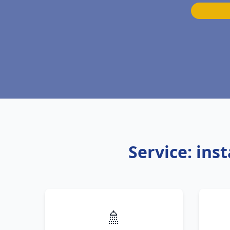
Service: ins
🚿