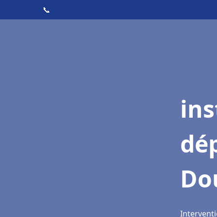
📞
ins
dé
Do
Interventi