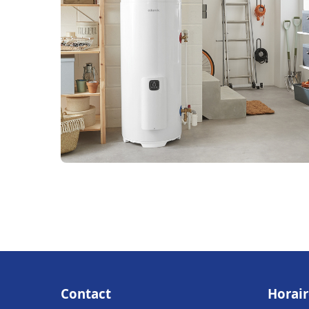
Contact
Horair