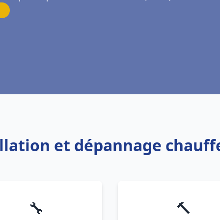
allation et dépannage chauf
🔧
🔨