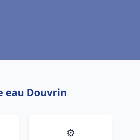
fe eau Douvrin
⚙️