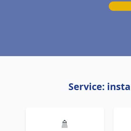
Service: inst
🚿