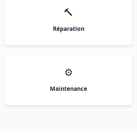
🔨
Réparation
⚙️
Maintenance