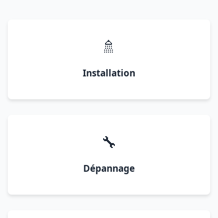
🚿
Installation
🔧
Dépannage