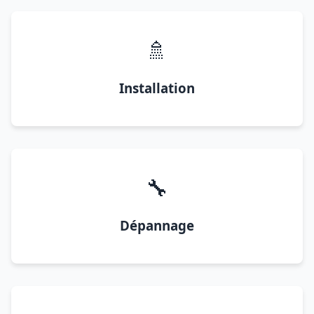
🚿
Installation
🔧
Dépannage