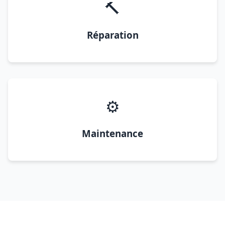
🔨
Réparation
⚙️
Maintenance