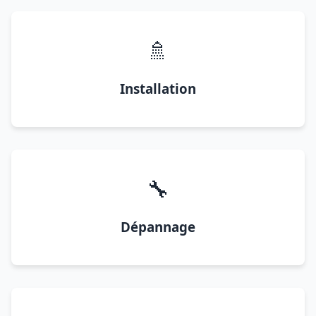
🚿
Installation
🔧
Dépannage