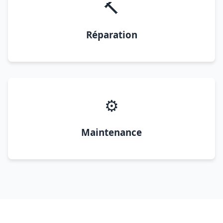
🔨
Réparation
⚙️
Maintenance