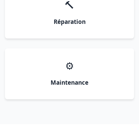
🔨
Réparation
⚙️
Maintenance