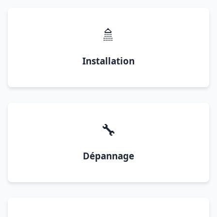
🚿
Installation
🔧
Dépannage