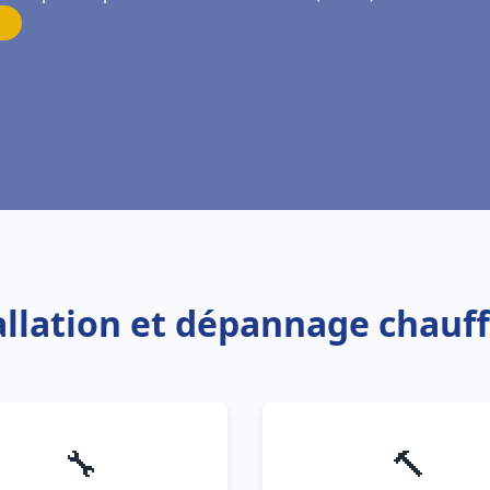
tallation et dépannage chauf
🔧
🔨