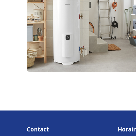
Contact
Horair