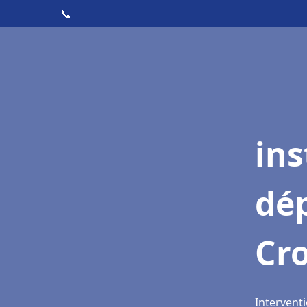
📞
ins
dé
Cr
Intervent