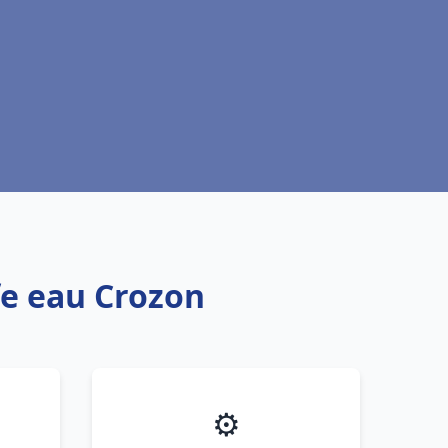
fe eau Crozon
⚙️