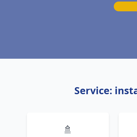
Service: ins
🚿