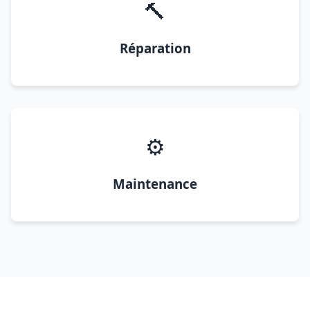
🔨
Réparation
⚙️
Maintenance