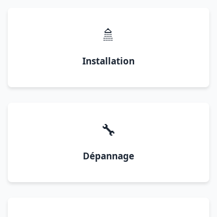
🚿
Installation
🔧
Dépannage