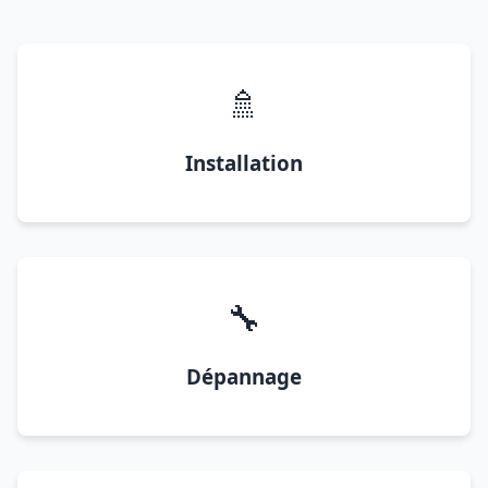
🚿
Installation
🔧
Dépannage