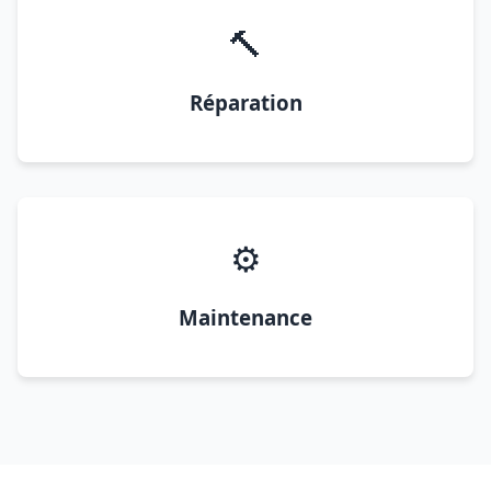
🔨
Réparation
⚙️
Maintenance