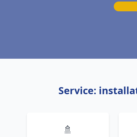
Service: instal
🚿