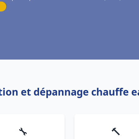
lation et dépannage chauffe 
🔧
🔨