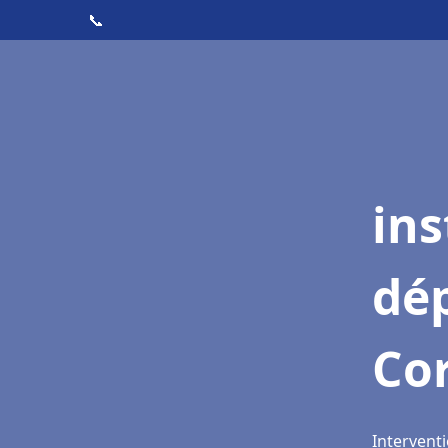
📞
ins
dé
Co
Intervent