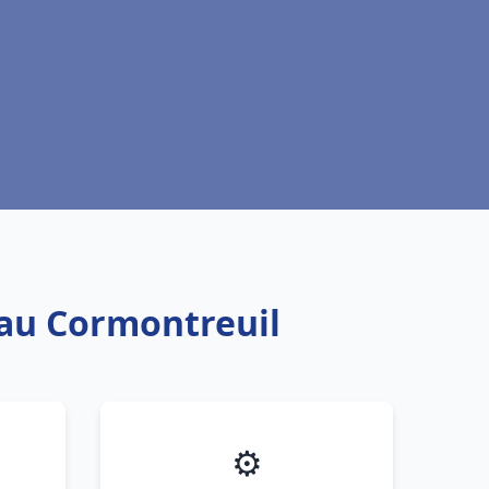
eau Cormontreuil
⚙️