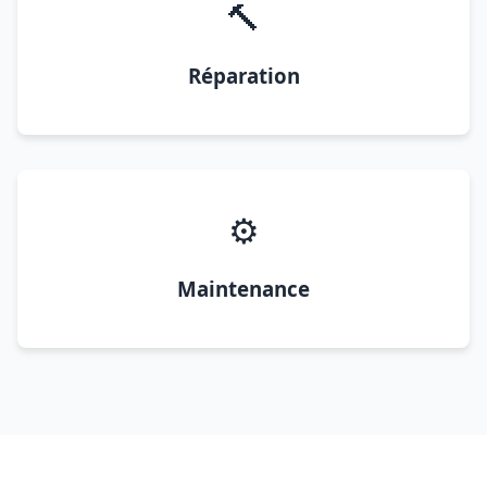
🔨
Réparation
⚙️
Maintenance