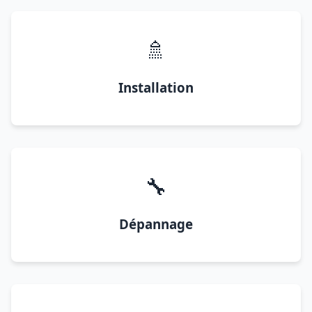
🚿
Installation
🔧
Dépannage