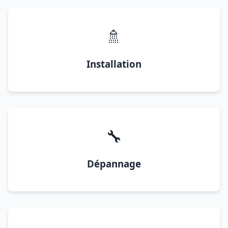
🚿
Installation
🔧
Dépannage