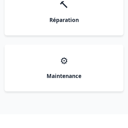
🔨
Réparation
⚙️
Maintenance