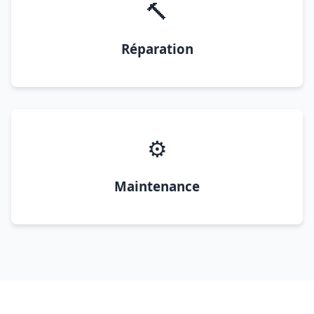
🔨
Réparation
⚙️
Maintenance