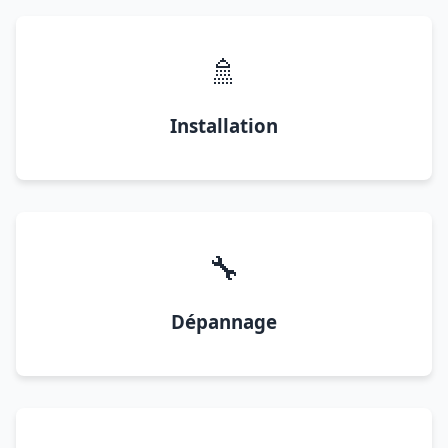
🚿
Installation
🔧
Dépannage