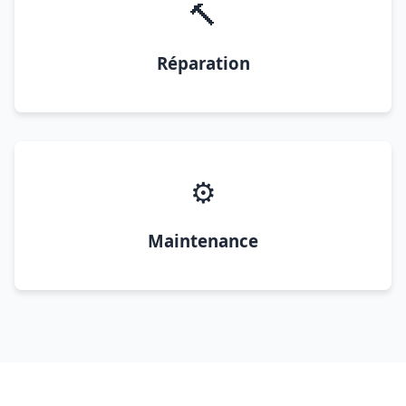
🔨
Réparation
⚙️
Maintenance