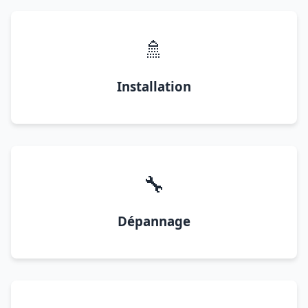
🚿
Installation
🔧
Dépannage