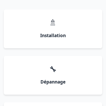
🚿
Installation
🔧
Dépannage