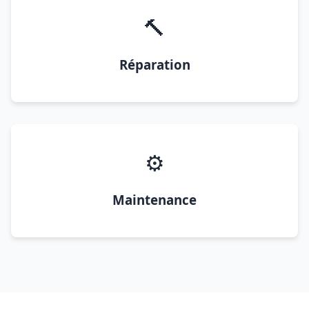
🔨
Réparation
⚙️
Maintenance