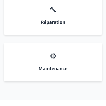
🔨
Réparation
⚙️
Maintenance