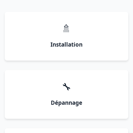
🚿
Installation
🔧
Dépannage