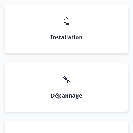
🚿
Installation
🔧
Dépannage