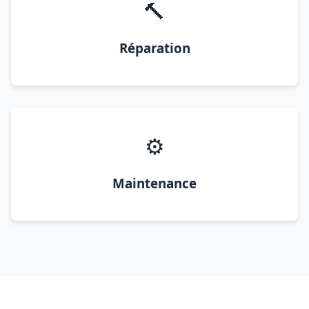
🔨
Réparation
⚙️
Maintenance