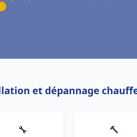
allation et dépannage chauf
🔧
🔨