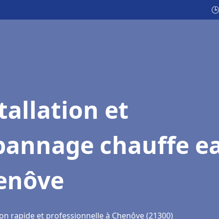
🕒
tallation et
pannage chauffe e
enôve
ion rapide et professionnelle à Chenôve (21300)