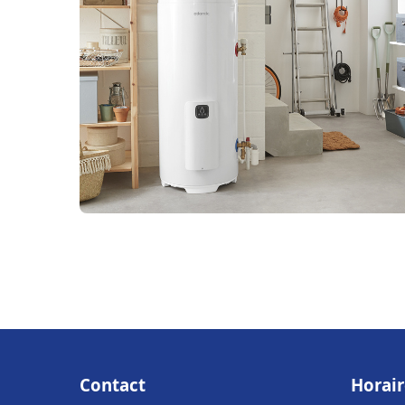
Contact
Horair