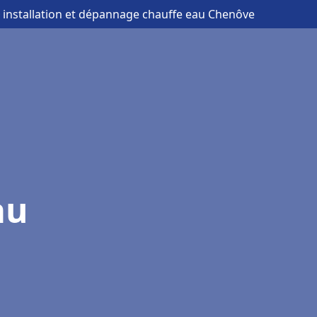
 installation et dépannage chauffe eau Chenôve
au