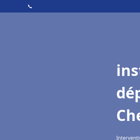
📞
ins
dé
Ch
Intervent