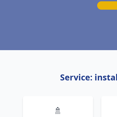
Service: inst
🚿