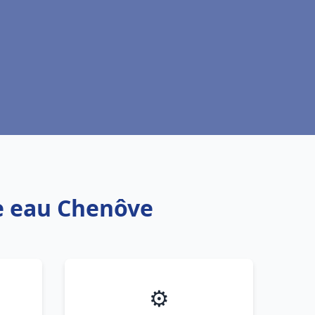
fe eau Chenôve
⚙️