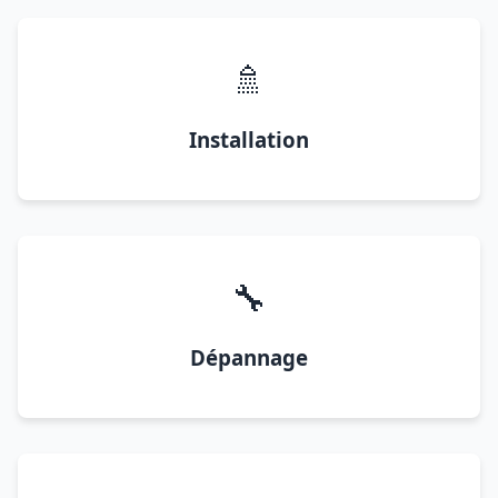
🚿
Installation
🔧
Dépannage