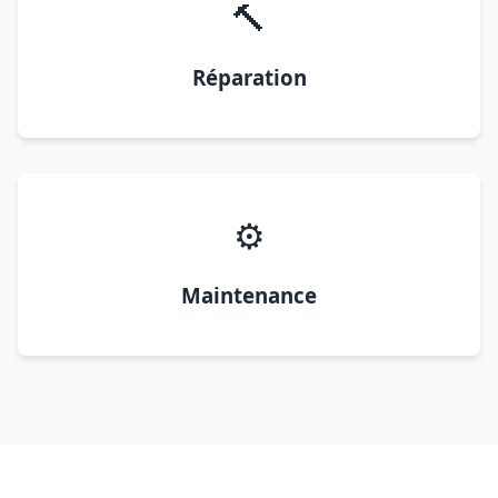
🔨
Réparation
⚙️
Maintenance