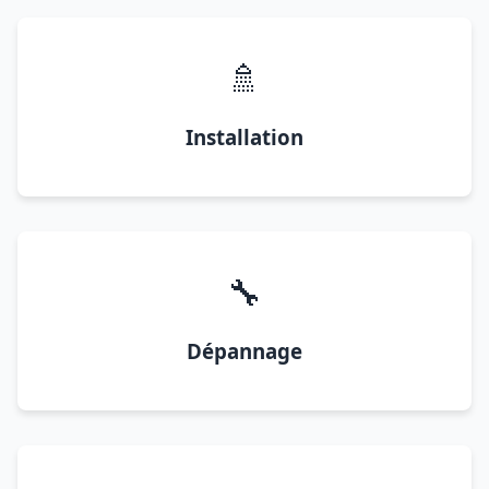
🚿
Installation
🔧
Dépannage