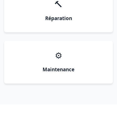
🔨
Réparation
⚙️
Maintenance