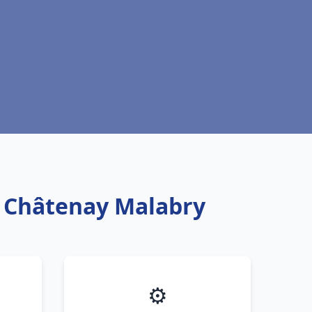
u Châtenay Malabry
⚙️