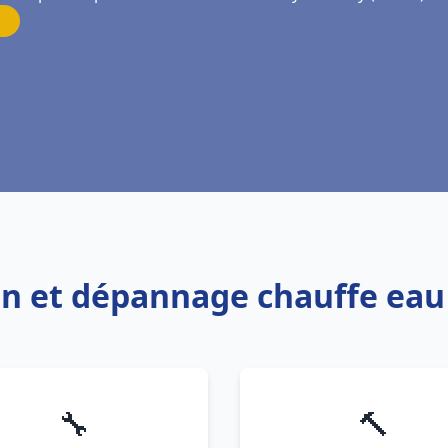
tion et dépannage chauffe ea
🔧
🔨