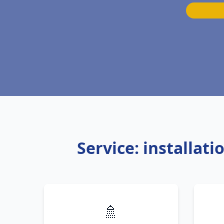
Service: installa
🚿