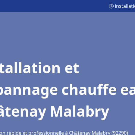
🕒 installa
tallation et
pannage chauffe e
âtenay Malabry
ion rapide et professionnelle à Châtenay Malabry (92290)