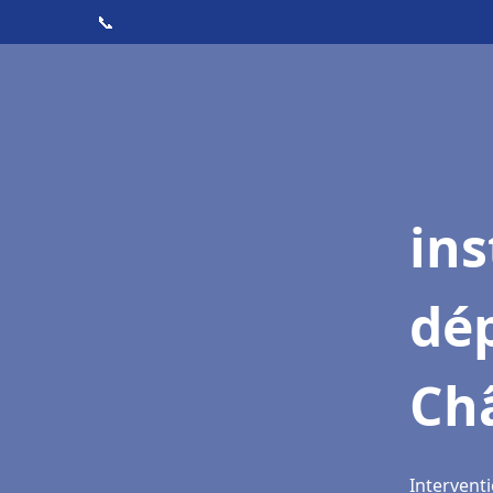
📞
ins
dé
Ch
Intervent