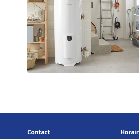
Contact
Horair