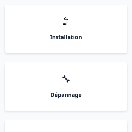
🚿
Installation
🔧
Dépannage