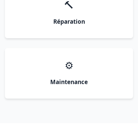
🔨
Réparation
⚙️
Maintenance