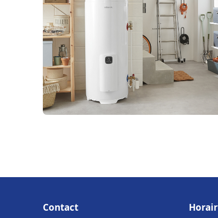
Contact
Horair