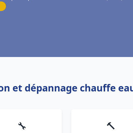
tion et dépannage chauffe e
🔧
🔨