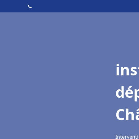
📞
ins
dé
Ch
Intervent