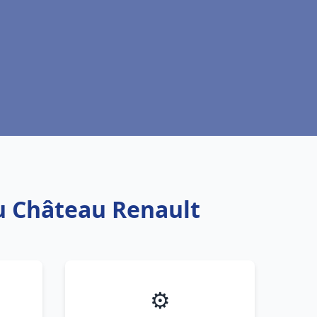
au Château Renault
⚙️