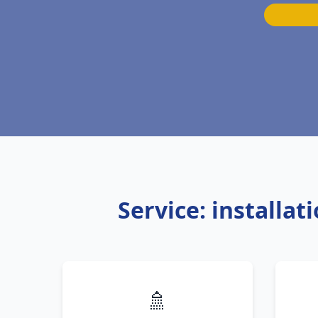
Service: installa
🚿