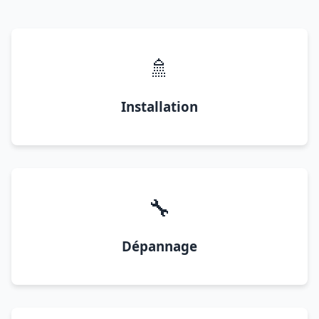
🚿
Installation
🔧
Dépannage