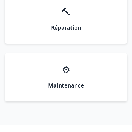
🔨
Réparation
⚙️
Maintenance