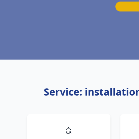
Service: installati
🚿