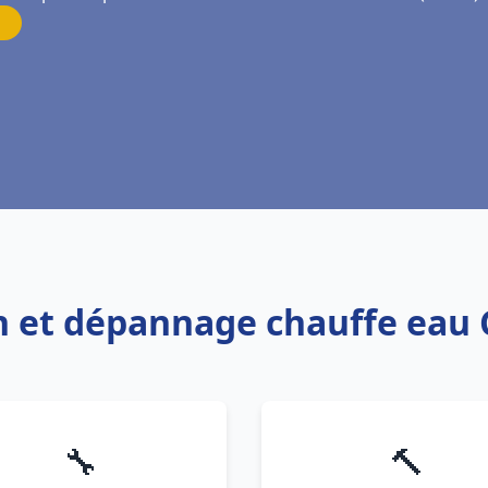
on et dépannage chauffe eau
🔧
🔨