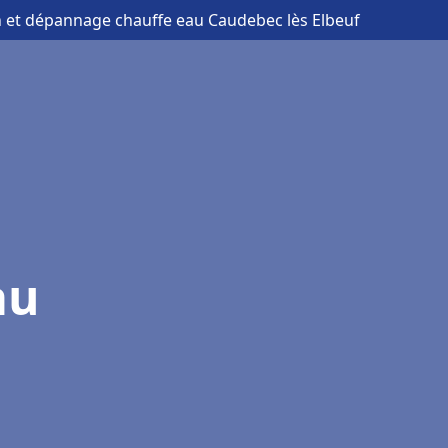
on et dépannage chauffe eau Caudebec lès Elbeuf
au