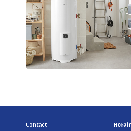
Contact
Horair