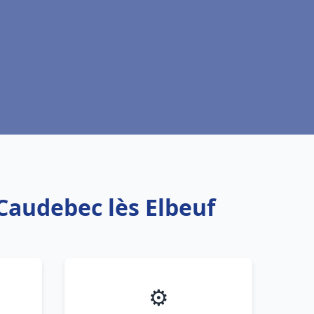
 Caudebec lès Elbeuf
⚙️