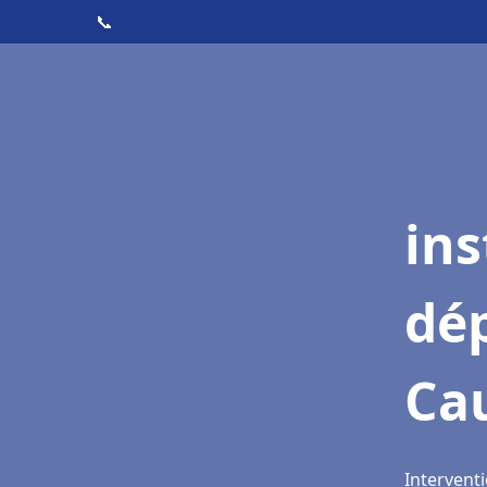
📞
ins
dé
Cau
Interventi