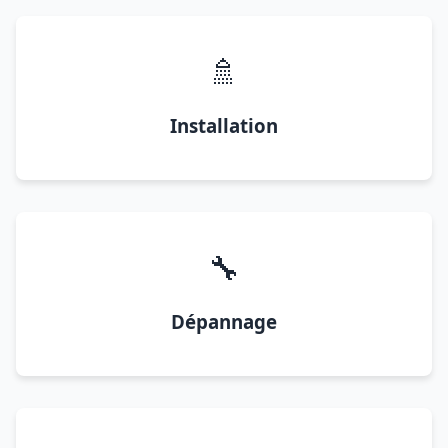
🚿
Installation
🔧
Dépannage