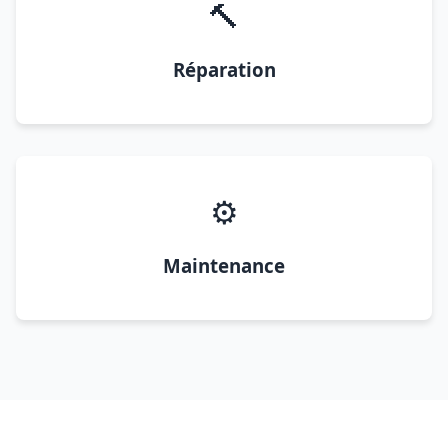
🔨
Réparation
⚙️
Maintenance