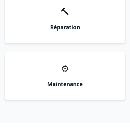
🔨
Réparation
⚙️
Maintenance