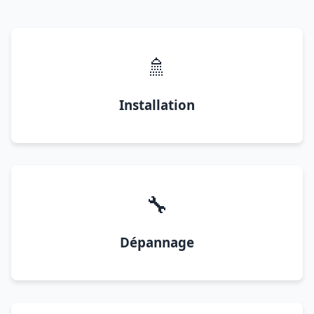
🚿
Installation
🔧
Dépannage