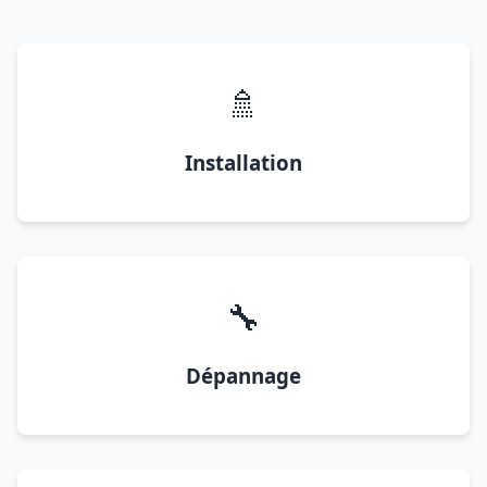
🚿
Installation
🔧
Dépannage