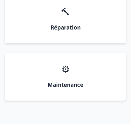
🔨
Réparation
⚙️
Maintenance