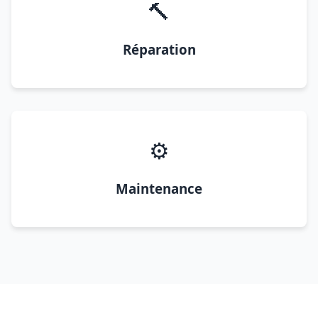
🔨
Réparation
⚙️
Maintenance