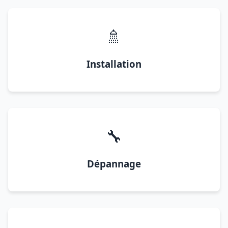
🚿
Installation
🔧
Dépannage