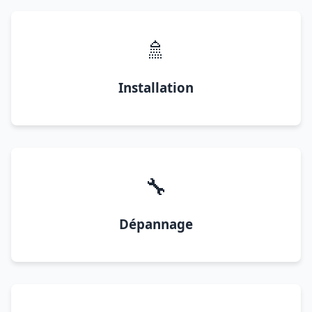
🚿
Installation
🔧
Dépannage