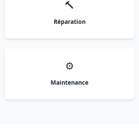
🔨
Réparation
⚙️
Maintenance